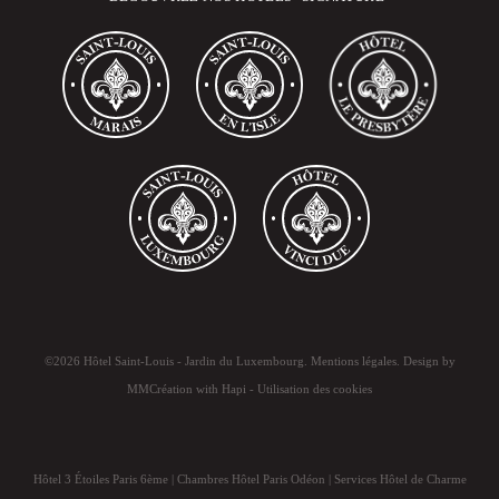
©2026 Hôtel Saint-Louis - Jardin du Luxembourg.
Mentions légales
. Design by
MMCréation
with
Hapi
-
Utilisation des cookies
Hôtel 3 Étoiles Paris 6ème
|
Chambres Hôtel Paris Odéon
|
Services Hôtel de Charme